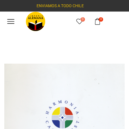
ENVIAMOS A TODO CHILE
0
0