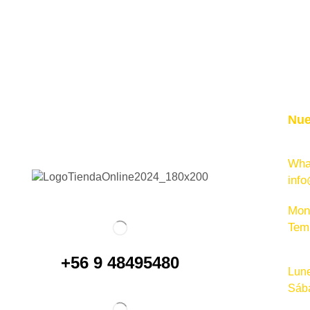
Nue
Wha
info
Mont
Tem
+56 9 48495480
Lune
Sába