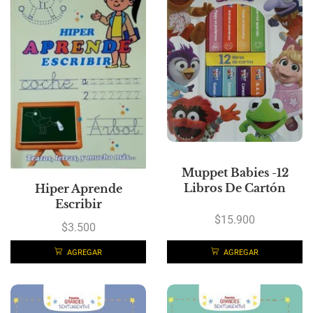
Muppet Babies -12
Libros De Cartón
Hiper Aprende
Escribir
$
15.900
$
3.500
AGREGAR
AGREGAR