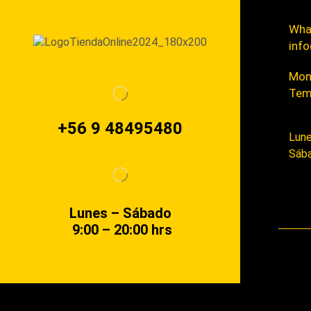
Wha
info
Mont
Tem
+56 9 48495480
Lune
Sába
Lunes – Sábado
9:00 – 20:00 hrs