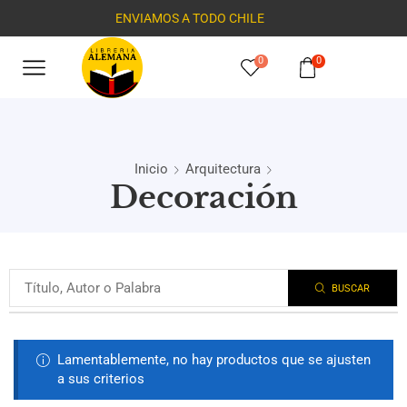
ENVIAMOS A TODO CHILE
0
0
Inicio
Arquitectura
Decoración
BUSCAR
Lamentablemente, no hay productos que se ajusten
a sus criterios