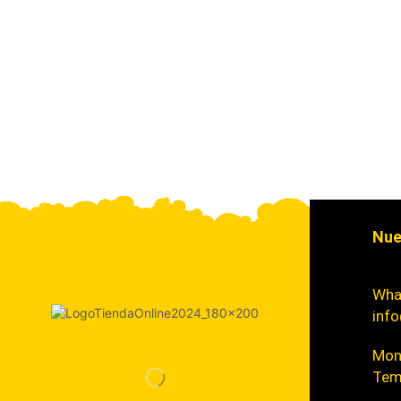
Nue
Wha
info
Mont
Tem