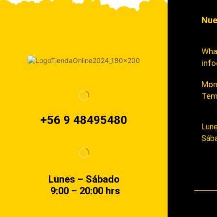
Nue
Wha
info
Mont
Tem
+56 9 48495480
Lune
Sába
Lunes – Sábado
9:00 – 20:00 hrs