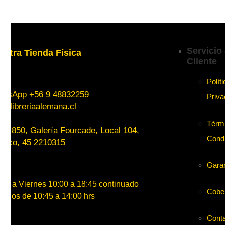
Servicio 
estra Tienda Física
Cliente
Polít
atsApp +56 9 48832259
Priva
o@libreriaalemana.cl
Térm
tt 850, Galería Fourcade, Local 104,
Cond
muco, 45 2210315
Garan
es a Viernes 10:00 a 18:45 continuado
Cobe
ados de 10:45 a 14:00 hrs
Cont