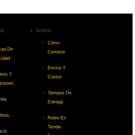
al
Sobre
Cómo
icas De
Comprar
cidad
Envíos Y
inos Y
Costos
iciones
Tiempos De
tía
Entrega
rtura
Retiro En
Tienda
acto