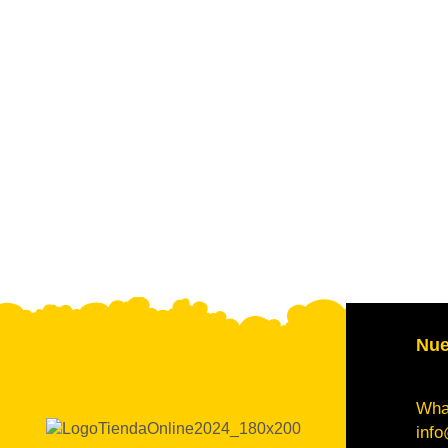
Nue
Wha
info