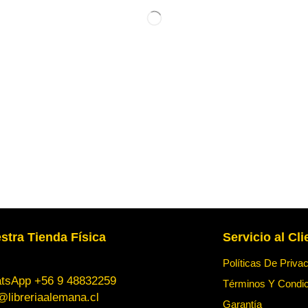
stra Tienda Física
Servicio al Cli
Políticas De Priva
tsApp +56 9 48832259
Términos Y Condi
@libreriaalemana.cl
Garantía