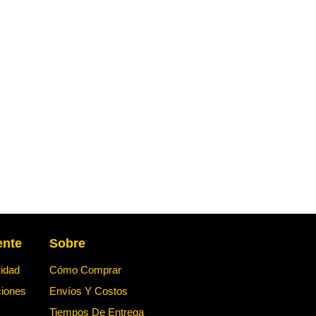
ente
Sobre
cidad
Cómo Comprar
ciones
Envíos Y Costos
Tiempos De Entrega