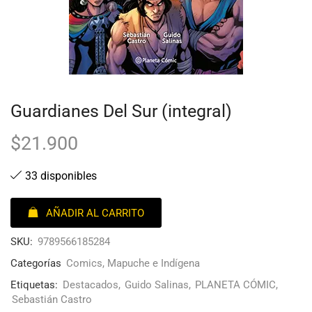
Guardianes Del Sur (integral)
$
21.900
33 disponibles
AÑADIR AL CARRITO
SKU:
9789566185284
Categorías
Comics
,
Mapuche e Indígena
Etiquetas:
Destacados
,
Guido Salinas
,
PLANETA CÓMIC
,
Sebastián Castro