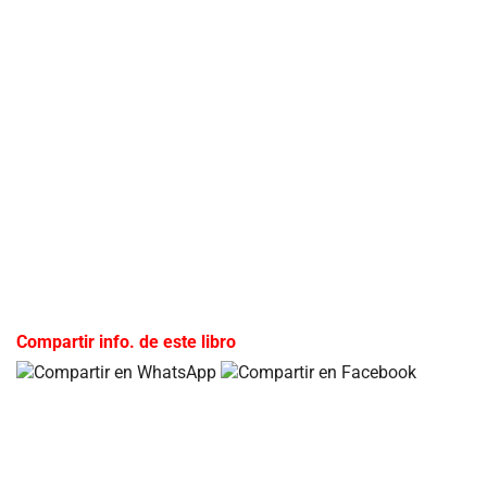
públicos y comunicación estratégica. Despejando todos
los misterios que suscita su figura, en Mi vida, mi historia
Enrique Correa no solo entrega anécdotas y detalles
inéditos de su historia pública y privada, sino que
profundiza en su evolución política, sus vínculos con la
Iglesia Católica y el mundo militar, y en valiosas reflexiones
sobre las claves del éxito del modelo de la Concertación y
las líneas que debieran guiar nuestro desarrollo futuro.
Autor:
LUIS ALVAREZ V.
Editorial:
PLANETA
Isbn:
9789564088099
Compartir info. de este libro