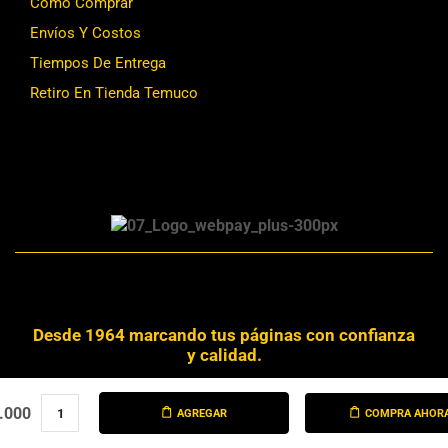
Cómo Comprar
Envíos Y Costos
Tiempos De Entrega
Retiro En Tienda Temuco
Desde 1964 marcando tus páginas con confianza
y calidad.
Derechos Reservados © 2024 Librería Alemana
.000
AGREGAR
COMPRA AHOR