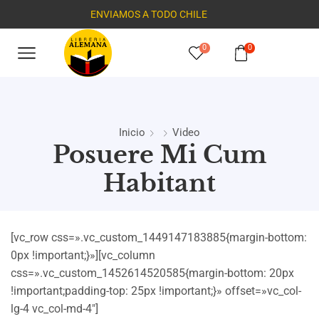
ENVIAMOS A TODO CHILE
0
0
Inicio
Video
Posuere Mi Cum
Habitant
[vc_row css=».vc_custom_1449147183885{margin-bottom:
0px !important;}»][vc_column
css=».vc_custom_1452614520585{margin-bottom: 20px
!important;padding-top: 25px !important;}» offset=»vc_col-
lg-4 vc_col-md-4″]