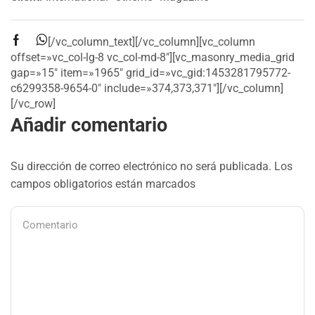
[/vc_column_text][/vc_column][vc_column
offset=»vc_col-lg-8 vc_col-md-8″][vc_masonry_media_grid
gap=»15″ item=»1965″ grid_id=»vc_gid:1453281795772-
c6299358-9654-0″ include=»374,373,371″][/vc_column]
[/vc_row]
Añadir comentario
Su dirección de correo electrónico no será publicada. Los
campos obligatorios están marcados