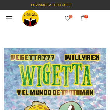
ENVIAMOS A TODO CHILE
0
0