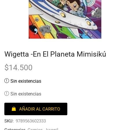
Wigetta -En El Planeta Mimisikú
$
14.500
Sin existencias
Sin existencias
AÑADIR AL CARRITO
SKU:
9789563602333
Categorías
Comics
,
Juvenil