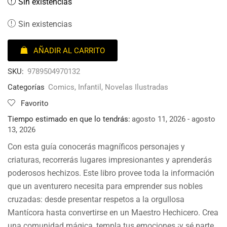
Sin existencias
Sin existencias
AÑADIR AL CARRITO
SKU:
9789504970132
Categorías
Comics
,
Infantil
,
Novelas Ilustradas
Favorito
Tiempo estimado en que lo tendrás:
agosto 11, 2026 - agosto
13, 2026
Con esta guía conocerás magníficos personajes y
criaturas, recorrerás lugares impresionantes y aprenderás
poderosos hechizos. Este libro provee toda la información
que un aventurero necesita para emprender sus nobles
cruzadas: desde presentar respetos a la orgullosa
Mantícora hasta convertirse en un Maestro Hechicero. Crea
una comunidad mágica, templa tus emociones ¡y sé parte