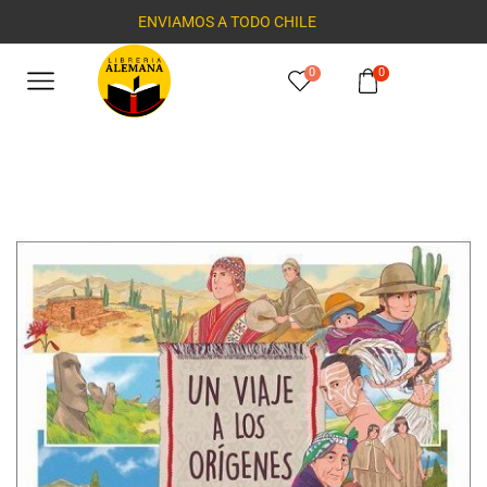
ENVIAMOS A TODO CHILE
0
0