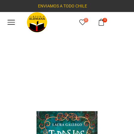
ENVIAMOS A TODO CHILE
0
0