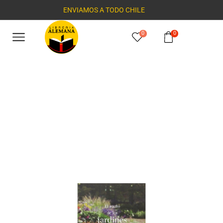
ENVIAMOS A TODO CHILE
0
0