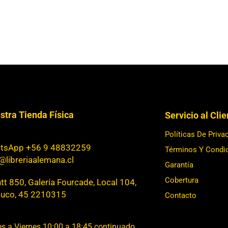
stra Tienda Física
Servicio al Cli
Políticas De Priva
tsApp +56 9 48832259
Términos Y Condi
@libreriaalemana.cl
Garantía
Cobertura
t 850, Galería Fourcade, Local 104,
uco, 45 2210315
Contacto
s a Viernes 10:00 a 18:45 continuado