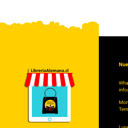
Nue
Wha
info
Mont
Tem
Lune