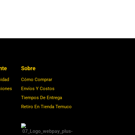
ente
Sobre
cidad
Cómo Comprar
ciones
Envíos Y Costos
Tiempos De Entrega
Retiro En Tienda Temuco