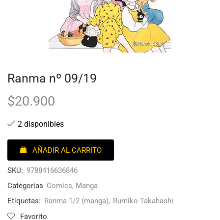
Ranma nº 09/19
$
20.900
2 disponibles
AÑADIR AL CARRITO
SKU:
9788416636846
Categorías
Comics
,
Manga
Etiquetas:
Ranma 1/2 (manga)
,
Rumiko Takahashi
Favorito