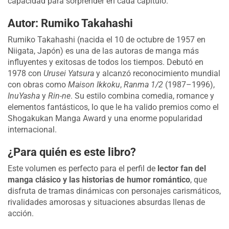
capacidad para sorprender en cada capítulo.
Autor: Rumiko Takahashi
Rumiko Takahashi (nacida el 10 de octubre de 1957 en
Niigata, Japón) es una de las autoras de manga más
influyentes y exitosas de todos los tiempos. Debutó en
1978 con
Urusei Yatsura
y alcanzó reconocimiento mundial
con obras como
Maison Ikkoku
,
Ranma 1/2
(1987–1996),
InuYasha
y
Rin-ne
. Su estilo combina comedia, romance y
elementos fantásticos, lo que le ha valido premios como el
Shogakukan Manga Award y una enorme popularidad
internacional.
¿Para quién es este libro?
Este volumen es perfecto para el perfil de
lector fan del
manga clásico y las historias de humor romántico
, que
disfruta de tramas dinámicas con personajes carismáticos,
rivalidades amorosas y situaciones absurdas llenas de
acción.