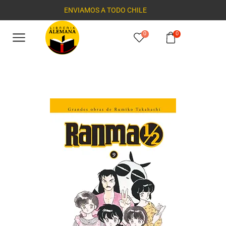
ENVIAMOS A TODO CHILE
0
0