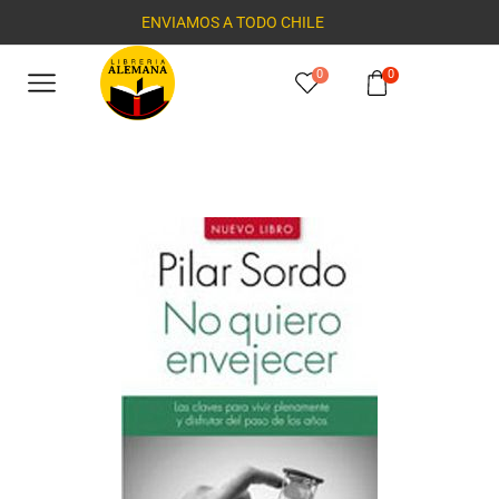
ENVIAMOS A TODO CHILE
0
0