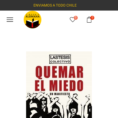
ENVIAMOS A TODO CHILE
0
0