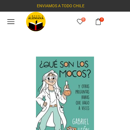
ENVIAMOS A TODO CHILE
0
0