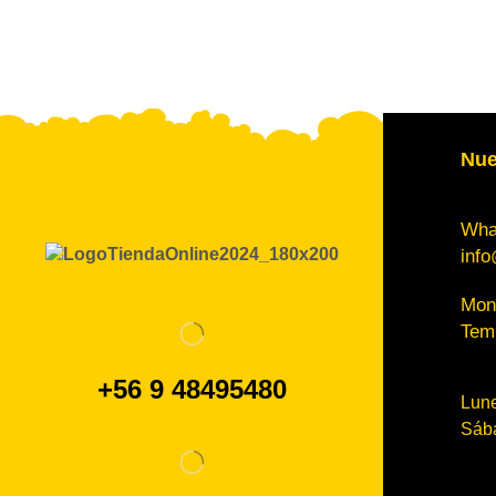
Nue
Wha
info
Mont
Tem
+56 9 48495480
Lune
Sába