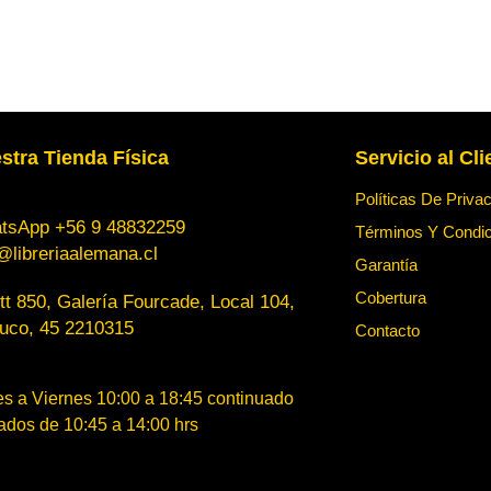
stra Tienda Física
Servicio al Cli
Políticas De Priva
tsApp +56 9 48832259
Términos Y Condi
@libreriaalemana.cl
Garantía
Cobertura
t 850, Galería Fourcade, Local 104,
uco, 45 2210315
Contacto
s a Viernes 10:00 a 18:45 continuado
dos de 10:45 a 14:00 hrs