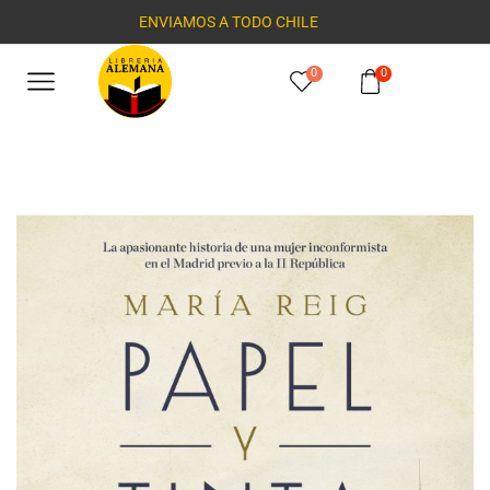
ENVIAMOS A TODO CHILE
0
0