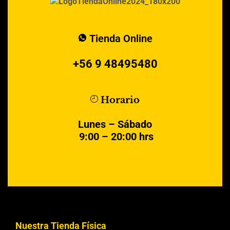
Tienda Online
+56 9 48495480
Horario
Lunes – Sábado
9:00 – 20:00 hrs
Nuestra Tienda Física