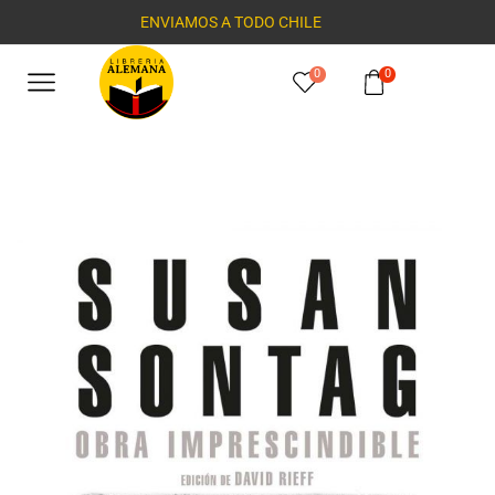
ENVIAMOS A TODO CHILE
0
0