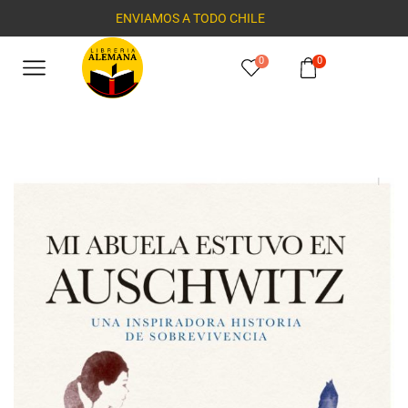
ENVIAMOS A TODO CHILE
0
0