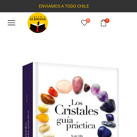
ENVIAMOS A TODO CHILE
0
0