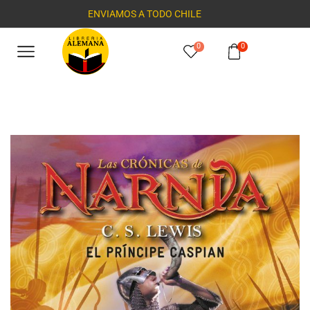
ENVIAMOS A TODO CHILE
0
0