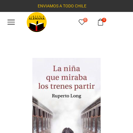
ENVIAMOS A TODO CHILE
0
0