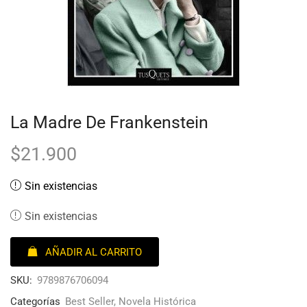
La Madre De Frankenstein
$
21.900
Sin existencias
Sin existencias
AÑADIR AL CARRITO
SKU:
9789876706094
Categorías
Best Seller
,
Novela Histórica