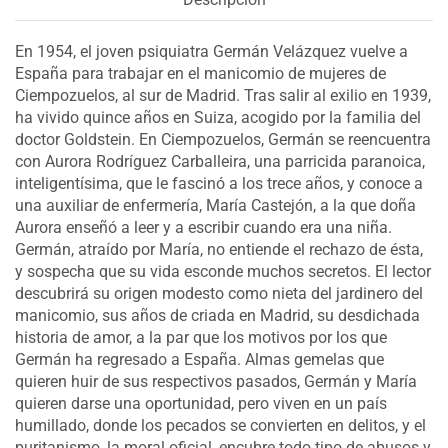
En 1954, el joven psiquiatra Germán Velázquez vuelve a
España para trabajar en el manicomio de mujeres de
Ciempozuelos, al sur de Madrid. Tras salir al exilio en 1939,
ha vivido quince años en Suiza, acogido por la familia del
doctor Goldstein. En Ciempozuelos, Germán se reencuentra
con Aurora Rodríguez Carballeira, una parricida paranoica,
inteligentísima, que le fascinó a los trece años, y conoce a
una auxiliar de enfermería, María Castejón, a la que doña
Aurora enseñó a leer y a escribir cuando era una niña.
Germán, atraído por María, no entiende el rechazo de ésta,
y sospecha que su vida esconde muchos secretos. El lector
descubrirá su origen modesto como nieta del jardinero del
manicomio, sus años de criada en Madrid, su desdichada
historia de amor, a la par que los motivos por los que
Germán ha regresado a España. Almas gemelas que
quieren huir de sus respectivos pasados, Germán y María
quieren darse una oportunidad, pero viven en un país
humillado, donde los pecados se convierten en delitos, y el
puritanismo, la moral oficial, encubre todo tipo de abusos y