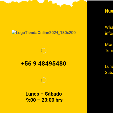
Nue
Wha
info
Mont
Tem
+56 9 48495480
Lune
Sába
Lunes – Sábado
9:00 – 20:00 hrs