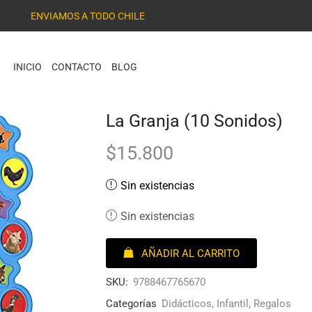
ENVIAMOS A TODO CHILE
INICIO
CONTACTO
BLOG
La Granja (10 Sonidos)
$
15.800
Sin existencias
Sin existencias
AÑADIR AL CARRITO
SKU:
9788467765670
Categorías
Didácticos
,
Infantil
,
Regalos