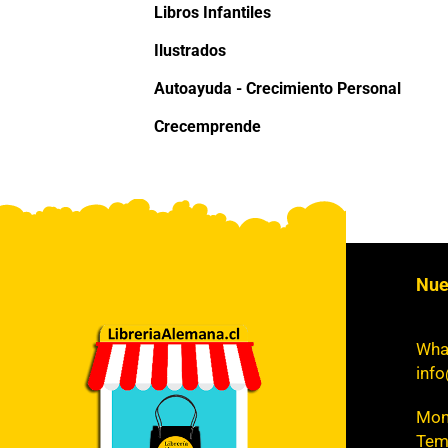
Libros Infantiles
Ilustrados
Autoayuda - Crecimiento Personal
Crecemprende
Nue
Wha
info
Mont
Tem