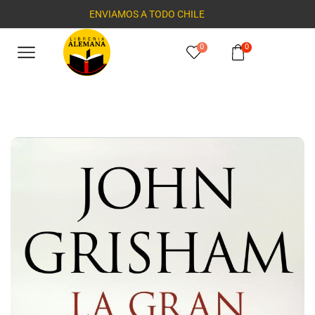
ENVIAMOS A TODO CHILE
0
0