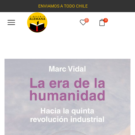
ENVIAMOS A TODO CHILE
0
0