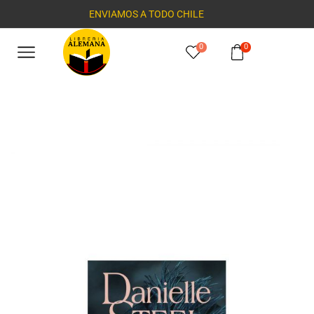
ENVIAMOS A TODO CHILE
0
0