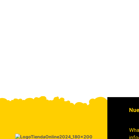
Nue
Wha
info