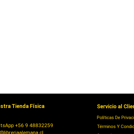
stra Tienda Física
Servicio al Cli
Políticas De Privac
tsApp +56 9 48832259
Términos Y Condi
@libreriaalemana.cl