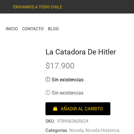
ENVIAMOS A TODO CHILE
INICIO
CONTACTO
BLOG
La Catadora De Hitler
$
17.900
Sin existencias
Sin existencias
AÑADIR AL CARRITO
SKU:
9789563605624
Categorías
Novela
,
Novela Histórica