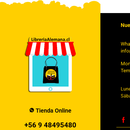
Nue
Wha
info
Mont
Tem
Lune
Sába
Tienda Online
+56 9 48495480