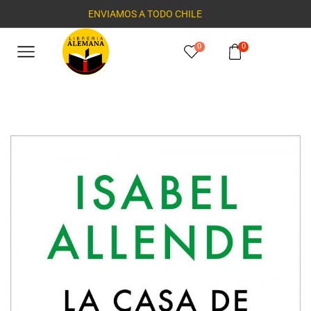
ENVIAMOS A TODO CHILE
0
0