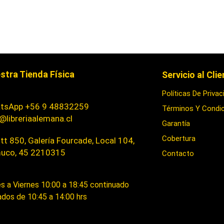
stra Tienda Física
Servicio al Cli
Políticas De Privac
tsApp +56 9 48832259
Términos Y Condi
@libreriaalemana.cl
Garantía
Cobertura
t 850, Galería Fourcade, Local 104,
uco, 45 2210315
Contacto
s a Viernes 10:00 a 18:45 continuado
dos de 10:45 a 14:00 hrs