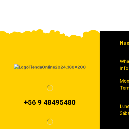
Nue
Wha
info
Mont
Tem
+56 9 48495480
Lune
Sába