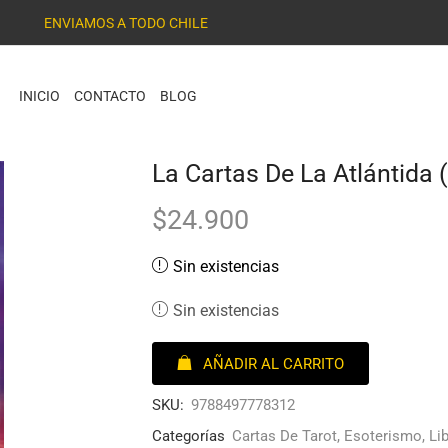
ENVIAMOS A TODO CHILE
INICIO
CONTACTO
BLOG
La Cartas De La Atlántida 
$
24.900
Sin existencias
Sin existencias
AÑADIR AL CARRITO
SKU:
9788497778312
Categorías
Cartas De Tarot
,
Esoterismo
,
Li