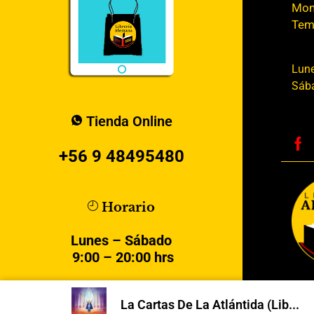
Mont
Tem
Lune
Sába
Tienda Online
+56 9 48495480
Horario
Lunes – Sábado
9:00 – 20:00 hrs
La Cartas De La Atlántida (Lib...