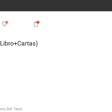
0
0
(Libro+Cartas)
bros Del Tarot