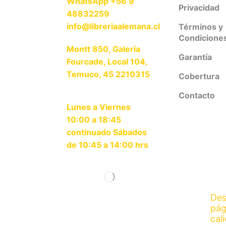
WhatsApp +56 9
Privacidad
48832259
info@libreriaalemana.cl
Términos y
Condicione
Montt 850, Galería
Garantía
Fourcade, Local 104,
Temuco, 45 2210315
Cobertura
Contacto
Lunes a Viernes
10:00 a 18:45
continuado Sábados
de 10:45 a 14:00 hrs
Des
pág
cal