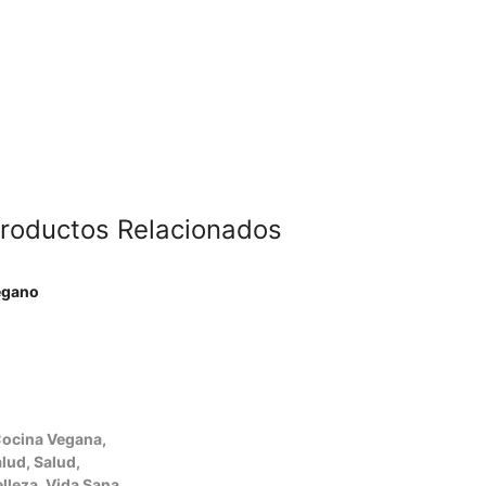
roductos Relacionados
ocina Vegana
,
alud
,
Salud,
lleza
,
Vida Sana