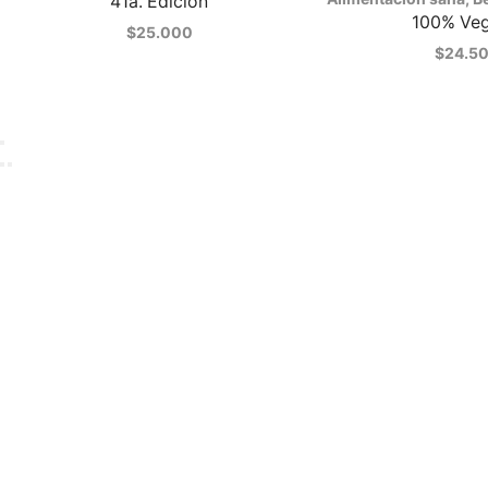
41a. Edición
100% Ve
$
25.000
$
24.5