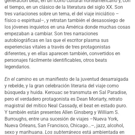
generación beat, en un icono cultural norteamericano y, con
el tiempo, en un clásico de la literatura del siglo XX. Son
tres variaciones sobre un tema, el del viaje iniciático –
físico o espiritual–, y retratan también el desasosiego de
los jóvenes inquietos en una América donde muchas cosas
empezaban a cambiar. Son tres narraciones
autobiográficas en las que el escritor plasma sus
experiencias vitales a través de tres protagonistas
diferentes, y en ellas aparecen también, convertidos en
personajes fácilmente identificables, otros beats
legendarios.
En el camino
es un manifiesto de la juventud desarraigada
y rebelde, y la gran celebración literaria del viaje como
búsqueda y huida. Kerouac se transmuta en Sal Paradise,
pero el verdadero protagonista es Dean Moriarty, retrato
magistral del mítico Neal Cassady, el beat en estado puro.
Y también están presentes Allen Ginsberg y William S.
Burroughs, entre una sucesión de viajes –Nueva York,
Nueva Orleans, San Francisco, Chicago…–, jazz, alcohol,
sexo y marihuana.
Los subterráneos
está ambientada en