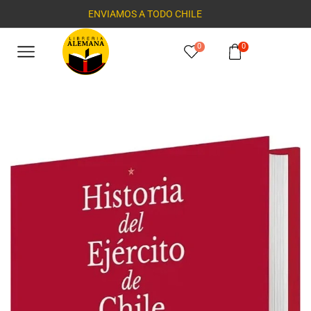
ENVIAMOS A TODO CHILE
0
0