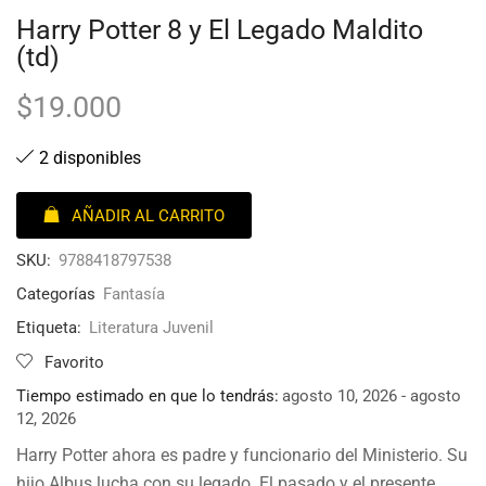
Harry Potter 8 y El Legado Maldito
(td)
$
19.000
2 disponibles
AÑADIR AL CARRITO
SKU:
9788418797538
Categorías
Fantasía
Etiqueta:
Literatura Juvenil
Favorito
Tiempo estimado en que lo tendrás:
agosto 10, 2026 - agosto
12, 2026
Harry Potter ahora es padre y funcionario del Ministerio. Su
hijo Albus lucha con su legado. El pasado y el presente