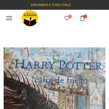
ENVIAMOS A TODO CHILE
0
0