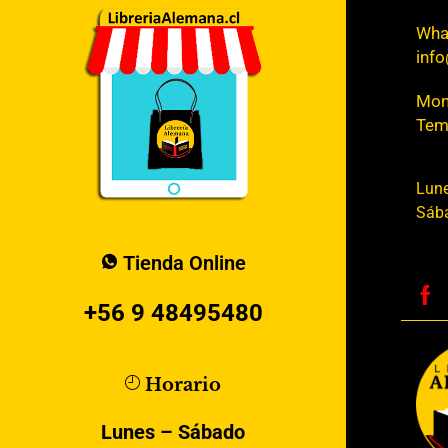
Wha
info
Mont
Tem
Lune
Sába
Tienda Online
+56 9 48495480
Horario
Lunes – Sábado