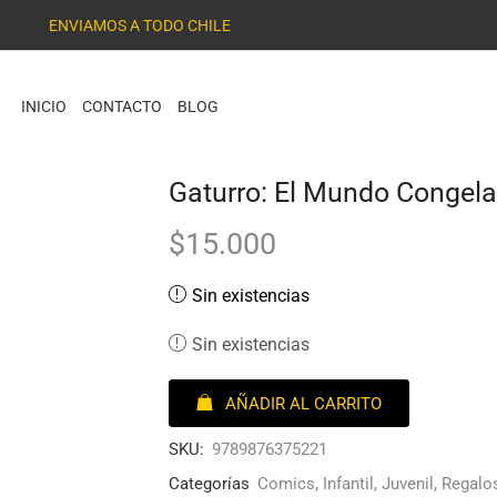
ENVIAMOS A TODO CHILE
INICIO
CONTACTO
BLOG
Gaturro: El Mundo Congel
$
15.000
Sin existencias
Sin existencias
AÑADIR AL CARRITO
SKU:
9789876375221
Categorías
Comics
,
Infantil
,
Juvenil
,
Regalo