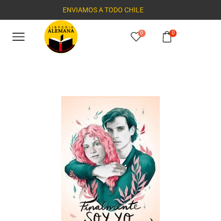
ENVIAMOS A TODO CHILE
0
0