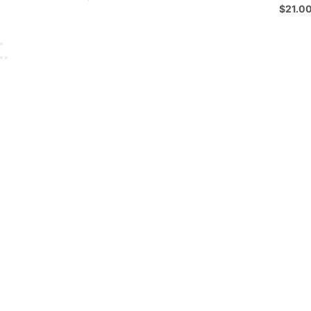
$
21.0